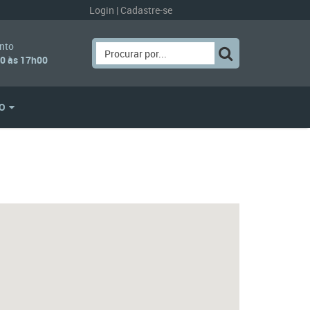
Login
|
Cadastre-se
nto
00 às 17h00
O